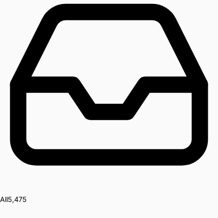
All
5,475