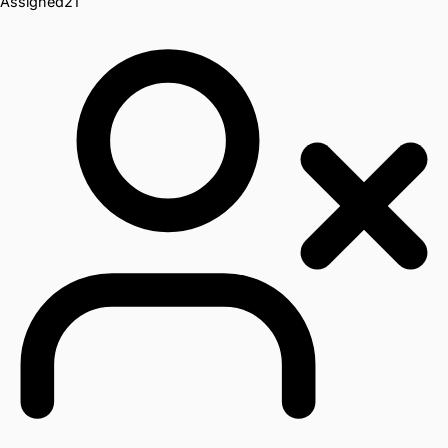
Assigned
21