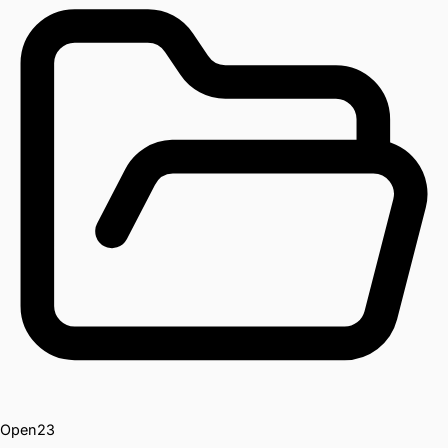
Open
23