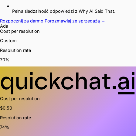
Pełna śledzalność odpowiedzi z Why AI Said That.
Rozpocznij za darmo
Porozmawiaj ze sprzedażą →
Ada
Cost
per resolution
Custom
Resolution rate
70%
Cost
per resolution
$0.50
Resolution rate
74%