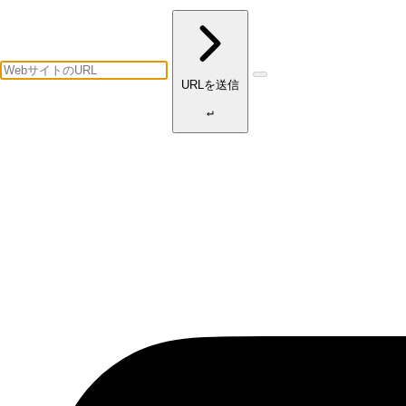
URLを送信
↵